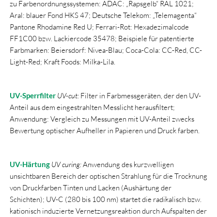
zu Farbenordnungssystemen: ADAC: „Rapsgelb“ RAL 1021;
Aral: blauer Fond HKS 47; Deutsche Telekom: „Telemagenta“
Pantone Rhodamine Red U; Ferrari-Rot: Hexadezimalcode
FF1C00 bzw. Lackiercode 35478; Beispiele für patentierte
Farbmarken: Beiersdorf: Nivea-Blau; Coca-Cola: CC-Red, CC-
Light-Red; Kraft Foods: Milka-Lila.
UV-Sperrfilter
UV-cut:
Filter in Farbmessgeräten, der den UV-
Anteil aus dem eingestrahlten Messlicht herausfiltert;
Anwendung: Vergleich zu Messungen mit UV-Anteil zwecks
Bewertung optischer Aufheller in Papieren und Druck farben.
UV-Härtung
UV curing:
Anwendung des kurzwelligen
unsichtbaren Bereich der optischen Strahlung für die Trocknung
von Druckfarben Tinten und Lacken (Aushärtung der
Schichten); UV-C (280 bis 100 nm) startet die radikalisch bzw.
kationisch induzierte Vernetzungsreaktion durch Aufspalten der