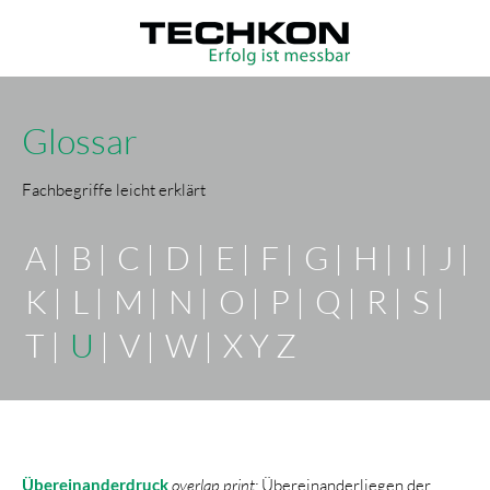
Glossar
Fachbegriffe leicht erklärt
Navigation
A
B
C
D
E
F
G
H
I
J
überspringen
K
L
M
N
O
P
Q
R
S
T
U
V
W
X Y Z
Übereinanderdruck
overlap print:
Übereinanderliegen der