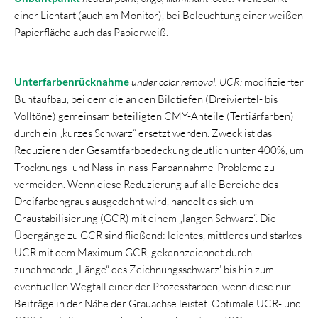
einer Lichtart (auch am Monitor), bei Beleuchtung einer weißen
Papierfläche auch das Papierweiß.
Unterfarbenrücknahme
under color removal, UCR:
modifizierter
Buntaufbau, bei dem die an den Bildtiefen (Dreiviertel- bis
Volltöne) gemeinsam beteiligten CMY-Anteile (Tertiärfarben)
durch ein „kurzes Schwarz“ ersetzt werden. Zweck ist das
Reduzieren der Gesamtfarbbedeckung deutlich unter 400%, um
Trocknungs- und Nass-in-nass-Farbannahme-Probleme zu
vermeiden. Wenn diese Reduzierung auf alle Bereiche des
Dreifarbengraus ausgedehnt wird, handelt es sich um
Graustabilisierung (GCR) mit einem „langen Schwarz“. Die
Übergänge zu GCR sind fließend: leichtes, mittleres und starkes
UCR mit dem Maximum GCR, gekennzeichnet durch
zunehmende „Länge“ des Zeichnungsschwarz’ bis hin zum
eventuellen Wegfall einer der Prozessfarben, wenn diese nur
Beiträge in der Nähe der Grauachse leistet. Optimale UCR- und