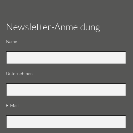
Newsletter-Anmeldung
Pflichtfeld
Name
Unternehmen
Pflichtfeld
E-Mail