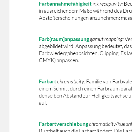
Farbannahmefähigkeit
ink receptivity:
Bed
in ausreichendem Maße während des Druc
Abstoßerscheinungen anzunehmen; messt
Farb[raum]anpassung
gamut mapping:
Ver
abgebildet wird. Anpassung bedeutet, da
Farbwiedergabeabsichten, Clipping. Es 
CMYK) anpassen.
Farbart
chromaticity:
Familie von Farbvale
einem Schnitt durch einen Farbraum parall
denselben Abstand zur Helligkeitsachse u
auf.
Farbartverschiebung
chromaticity/hue shi
Buntheit auch die Farbart ändert. Die Farb