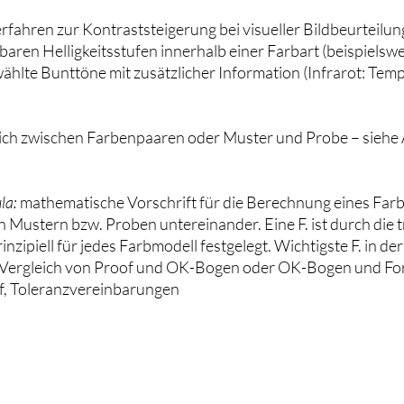
rfahren zur Kontraststeigerung bei visueller Bildbeurteilun
en Helligkeitsstufen innerhalb einer Farbart (beispielswe
wählte Bunttöne mit zusätzlicher Information (Infrarot: Te
leich zwischen Farbenpaaren oder Muster und Probe – sieh
ula:
mathematische Vorschrift für die Berechnung eines Far
Mustern bzw. Proben untereinander. Eine F. ist durch die t
ipiell für jedes Farbmodell festgelegt. Wichtigste F. in d
Vergleich von Proof und OK-Bogen oder OK-Bogen und For
of, Toleranzvereinbarungen