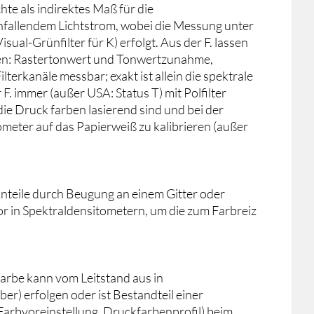
te als indirektes Maß für die
nfallendem Lichtstrom, wobei die Messung unter
Visual-Grünfilter für K) erfolgt. Aus der F. lassen
ten: Rastertonwert und Tonwertzunahme,
erkanäle messbar; exakt ist allein die spektrale
. immer (außer USA: Status T) mit Polfilter
e Druck farben lasierend sind und bei der
meter auf das Papierweiß zu kalibrieren (außer
 Anteile durch Beugung an einem Gitter oder
in Spektraldensitometern, um die zum Farbreiz
arbe kann vom Leitstand aus in
r) erfolgen oder ist Bestandteil einer
Farbvoreinstellung, Druckfarbenprofil) beim