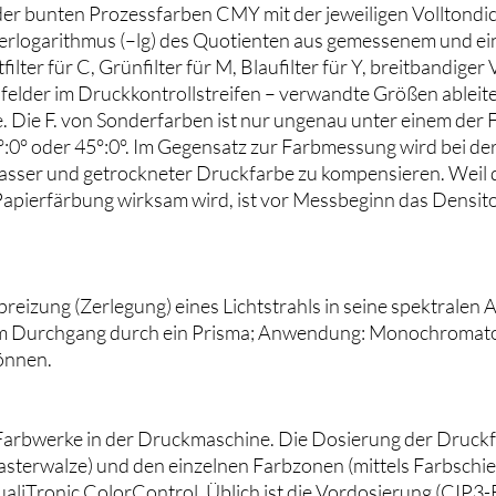
der bunten Prozessfarben CMY mit der jeweiligen Volltondich
erlogarithmus (–lg) des Quotienten aus gemessenem und ei
ilter für C, Grünfilter für M, Blaufilter für Y, breitbandiger 
felder im Druckkontrollstreifen – verwandte Größen ablei
ie F. von Sonderfarben ist nur ungenau unter einem der Filt
0° oder 45°:0°. Im Gegensatz zur Farbmessung wird bei der F
sser und getrockneter Druckfarbe zu kompensieren. Weil di
apierfärbung wirksam wird, ist vor Messbeginn das Densito
reizung (Zerlegung) eines Lichtstrahls in seine spektralen
m Durchgang durch ein Prisma; Anwendung: Monochromator 
önnen.
Farbwerke in der Druckmaschine. Die Dosierung der Druckf
terwalze) und den einzelnen Farbzonen (mittels Farbschiebe
liTronic ColorControl. Üblich ist die Vordosierung (CIP3-