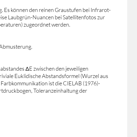
g. Es können den reinen Graustufen bei Infrarot-
ise Laubgrün-Nuancen bei Satellitenfotos zur
mperaturen) zugeordnet werden.
e Abmusterung.
babstandes ΔE zwischen den jeweiligen
riviale Euklidische Abstandsformel (Wurzel aus
er Farbkommunikation ist die CIELAB (1976)-
tdruckbogen, Toleranzeinhaltung der