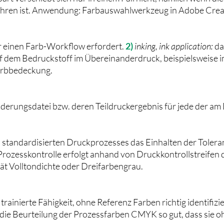
hren ist. Anwendung: Farbauswahlwerkzeug in Adobe Creat
r einen Farb-Workflow erfordert.
2)
inking, ink application:
da
 dem Bedruckstoff im Übereinanderdruck, beispielsweise i
arbbedeckung.
lderungsdatei bzw. deren Teildruckergebnis für jede der am
standardisierten Druckprozesses das Einhalten der Toleran
ozesskontrolle erfolgt anhand von Druckkontrollstreifen d
ät Volltondichte oder Dreifarbengrau.
h trainierte Fähigkeit, ohne Referenz Farben richtig identif
 die Beurteilung der Prozessfarben CMYK so gut, dass sie