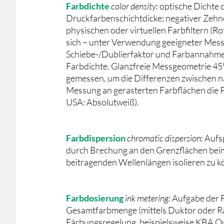
Farbdichte
color density:
optische Dichte 
Druckfarbenschichtdicke; negativer Zehn
physischen oder virtuellen Farbfiltern (Rotf
sich – unter Verwendung geeigneter Mess
Schiebe-/Dublierfaktor und Farbannahme. D
Farbdichte. Glanzfreie Messgeometrie 45°:
gemessen, um die Differenzen zwischen na
Messung an gerasterten Farbflächen die P
USA: Absolutweiß).
Farbdispersion
chromatic dispersion:
Aufsp
durch Brechung an den Grenzflächen bei
beitragenden Wellenlängen isolieren zu k
Farbdosierung
ink metering:
Aufgabe der 
Gesamtfarbmenge (mittels Duktor oder Ras
Färbungsregelung, beispielsweise KBA Qua