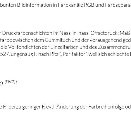
 bunten Bildinformation in Farbkanäle RGB und Farbsepar
 Druckfarbenschichten im Nass-in-nass-Offsetdruck; Maß fü
kfarbe zwischen dem Gummituch und der vorausgehend ged
 die Volltondichten der Einzelfarben und des Zusammendruc
7, ungenau); F. nach Ritz („Perlfaktor“, weil sich schlechte
–(DV2)
10
]
 F.; bei zu geringer F. evtl. Änderung der Farbreihenfolge 