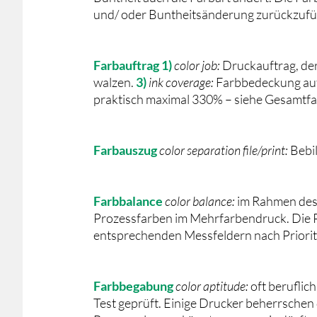
und/ oder Buntheitsänderung zurückzufü
Farbauftrag
1)
color job:
Druckauftrag, de
walzen.
3)
ink coverage:
Farbbedeckung auf
praktisch maximal 330% – siehe Gesamtf
Farbauszug
color separation file/print:
Bebi
Farbbalance
color balance:
im Rahmen des 
Prozessfarben im Mehrfarbendruck. Die Pr
entsprechenden Messfeldern nach Priorit
Farbbegabung
color aptitude:
oft beruflic
Test geprüft. Einige Drucker beherrschen