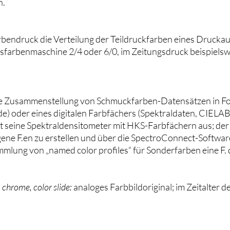
n.
bendruck die Verteilung der Teildruckfarben eines Druckau
hsfarbenmaschine 2/4 oder 6/0, im Zeitungsdruck beispiels
e Zusammenstellung von Schmuckfarben-Datensätzen in Form 
) oder eines digitalen Farbfächers (Spektraldaten, CIELAB)
ttet seine Spektraldensitometer mit HKS-Farbfächern aus; 
igene F.en zu erstellen und über die SpectroConnect-Softwar
ammlung von „named color profiles“ für Sonderfarben eine F. 
 chrome, color slide:
analoges Farbbildoriginal; im Zeitalter d