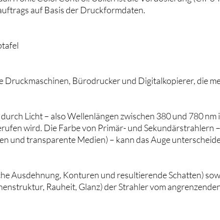
auftrags auf Basis der Druckformdaten.
tafel
le Druckmaschinen, Bürodrucker und Digitalkopierer, die m
 durch Licht – also Wellenlängen zwischen 380 und 780 nm
fen wird. Die Farbe von Primär- und Sekundärstrahlern – al
en und transparente Medien) – kann das Auge unterscheid
che Ausdehnung, Konturen und resultierende Schatten) so
henstruktur, Rauheit, Glanz) der Strahler vom angrenzende