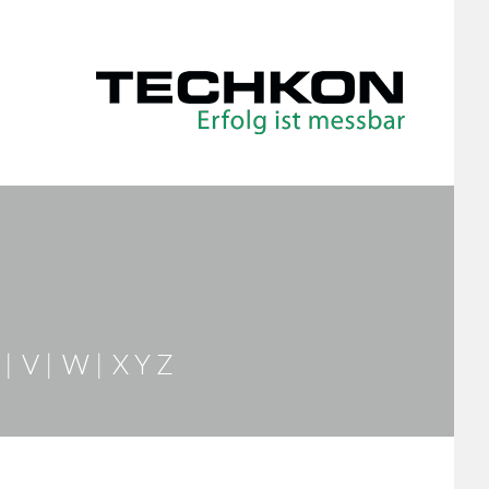
V
W
X Y Z