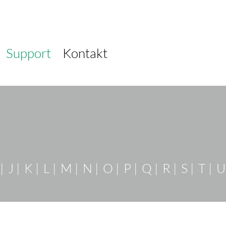
Support
Kontakt
Navigation
J
K
L
M
N
O
P
Q
R
S
T
U
überspringen