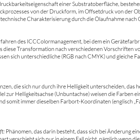
ruckbarkeitseigenschaft einer Substratoberfläche, bestehen
kprozesses von der Druckform, im Offsetdruck von der O
echnische Charakterisierung durch die Ölaufnahme nach
fahren des ICCColormanagement, bei dem ein Gerätefarbr
ss diese Transformation nach verschiedenen Vorschriften
lassen sich unterschiedliche (RGB nach CMYK) und gleich
nzen, die sich nur durch ihre Helligkeit unterscheiden, das 
el zur Helligkeitsachse (Unbuntachse) weisen die Farben ei
nd somit immer dieselben Farbort-Koordinaten (englisch „
ft:
Phänomen, das darin besteht, dass sich bei Änderung eine
art verschiebt sich nur in einem Fall nicht, nämlich wenn di