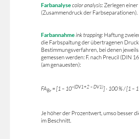
Farbanalyse
color analysis:
Zerlegen einer
(Zusammendruck der Farbseparationen).
Farbannahme
ink trapping:
Haftung zweier
die Farbspaltung der übertragenen Druc
Bestimmungsverfahren, bei denen jeweils
gemessen werden: F. nach Preucil (DIN 1652
(am genauesten):
–(DV1+2 – DV1)
FA
= [1 – 10
] · 100 % / [1 – 
Br
Je höher der Prozentwert, umso besser die
im Beschnitt.