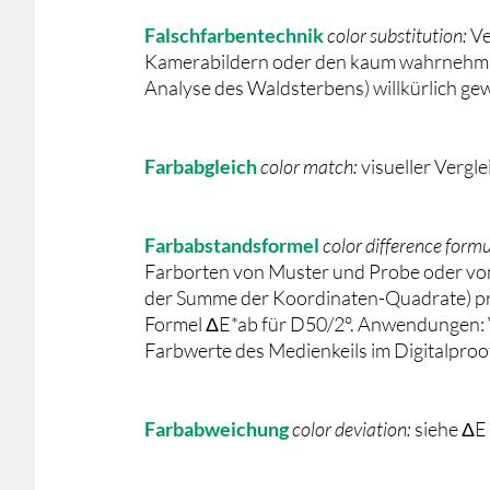
Falschfarbentechnik
color substitution:
Ve
Kamerabildern oder den kaum wahrnehmbar
Analyse des Waldsterbens) willkürlich ge
Farbabgleich
color match:
visueller Verg
Farbabstandsformel
color difference form
Farborten von Muster und Probe oder von 
der Summe der Koordinaten-Quadrate) prinz
Formel ΔE*ab für D50/2°. Anwendungen: 
Farbwerte des Medienkeils im Digitalpro
Farbabweichung
color deviation:
siehe ΔE