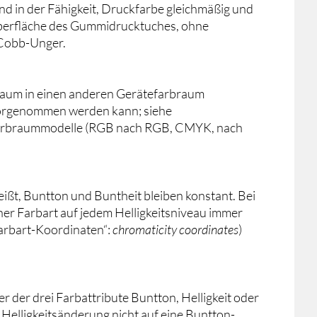
d in der Fähigkeit, Druckfarbe gleichmäßig und
berfläche des Gummidrucktuches, ohne
 Cobb-Unger.
aum in einen anderen Gerätefarbraum
 vorgenommen werden kann; siehe
e Farbraummodelle (RGB nach RGB, CMYK, nach
heißt, Buntton und Buntheit bleiben konstant. Bei
ner Farbart auf jedem Helligkeitsniveau immer
Farbart-Koordinaten“:
chromaticity coordinates
)
r der drei Farbattribute Buntton, Helligkeit oder
e Helligkeitsänderung nicht auf eine Buntton-